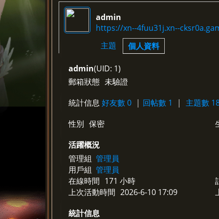
admin
https://xn--4fuu31j.xn--cksr0a.ga
›
›
主題
個人資料
admin
(UID: 1)
郵箱狀態
未驗證
統計信息
好友數 0
|
回帖數 1
|
主題數 18
性別
保密
活躍概況
管理組
管理員
用戶組
管理員
在線時間
171 小時
上次活動時間
2026-6-10 17:09
統計信息