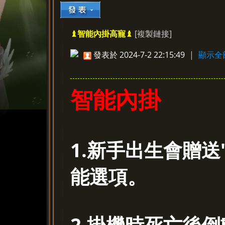
[複製鏈接]
♝智能內掛高寵♝
»
›
›
›
發表於 2024-7-2 22:15:49
|
顯示全
智能內掛
1.新手出生會贈
能選項。
2.掛機時死亡後