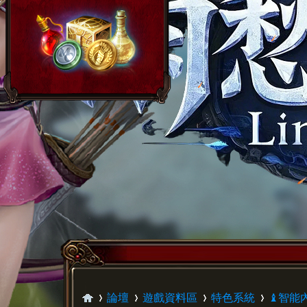
論壇
遊戲資料區
特色系統
♝智能