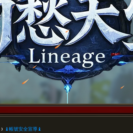
♝帳號安全宣導♝