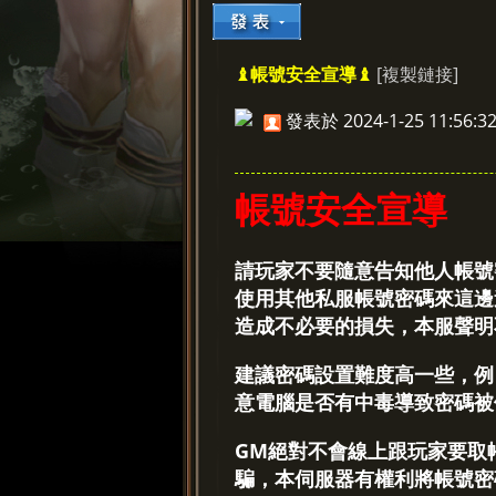
[複製鏈接]
♝帳號安全宣導♝
»
›
›
發表於 2024-1-25 11:56:3
帳號安全宣導
請玩家不要隨意告知他人帳號
使用其他私服帳號密碼來這邊
造成不必要的損失，本服聲明
建議密碼設置難度高一些，例
意電腦是否有中毒導致密碼被
GM絕對不會線上跟玩家要取
騙，本伺服器有權利將帳號密