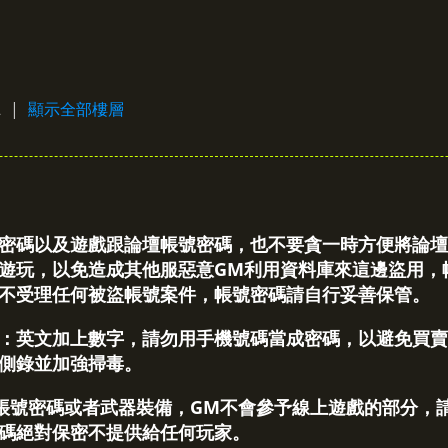
›
2
|
顯示全部樓層
密碼以及遊戲跟論壇帳號密碼，也不要貪一時方便將論壇
遊玩，以免造成其他服惡意GM利用資料庫來這邊盜用，
不受理任何被盜帳號案件，帳號密碼請自行妥善保管。
：英文加上數字，請勿用手機號碼當成密碼，以避免買賣
側錄並加強掃毒。
帳號密碼或者武器裝備，GM不會參予線上遊戲的部分，
碼絕對保密不提供給任何玩家。